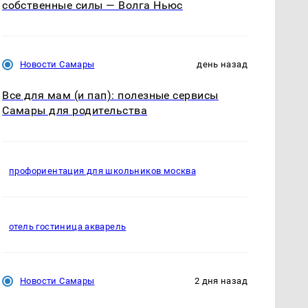
собственные силы — Волга Ньюс
Новости Самары
день назад
Все для мам (и пап): полезные сервисы
Самары для родительства
профориентация для школьников москва
отель гостиница акварель
Новости Самары
2 дня назад