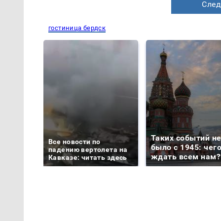
След
гостиница бердск
Таких событий н
Все новости по
было с 1945: чег
падению вертолета на
ждать всем нам?
Кавказе: читать здесь