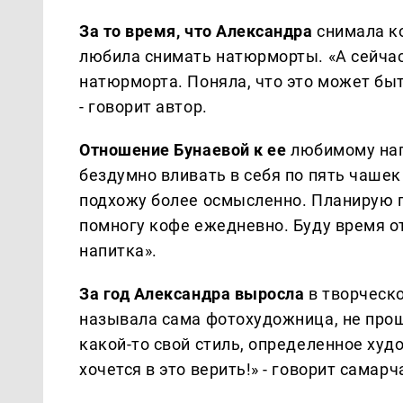
За то время, что Александра
снимала ко
любила снимать натюрморты. «А сейчас
натюрморта. Поняла, что это может бы
- говорит автор.
Отношение Бунаевой к ее
любимому напи
бездумно вливать в себя по пять чашек
подхожу более осмысленно. Планирую п
помногу кофе ежедневно. Буду время о
напитка».
За год Александра выросла
в творческ
называла сама фотохудожница, не прошл
какой-то свой стиль, определенное ху
хочется в это верить!» - говорит самарч