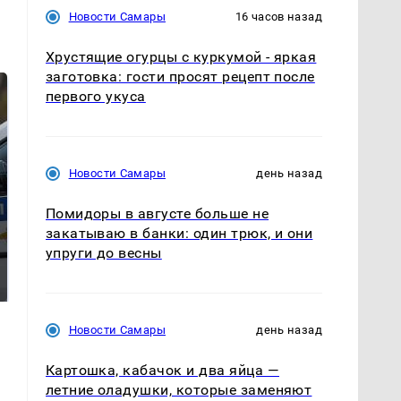
Новости Самары
16 часов назад
Хрустящие огурцы с куркумой - яркая
заготовка: гости просят рецепт после
первого укуса
Новости Самары
день назад
Помидоры в августе больше не
закатываю в банки: один трюк, и они
Где будет встреча
Такую зиму в России
упруги до весны
президентов США и
никто не ждал: как
России: Европа?
так?!
Новости Самары
день назад
Картошка, кабачок и два яйца —
летние оладушки, которые заменяют