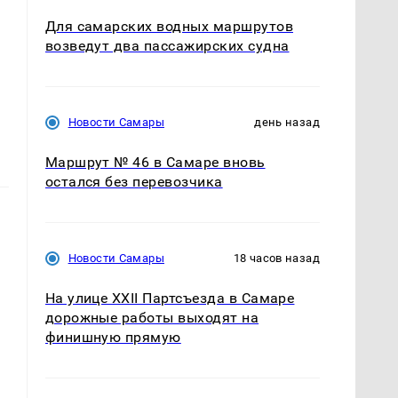
Для самарских водных маршрутов
возведут два пассажирских судна
Новости Самары
день назад
Маршрут № 46 в Самаре вновь
остался без перевозчика
Новости Самары
18 часов назад
На улице XXII Партсъезда в Самаре
дорожные работы выходят на
финишную прямую