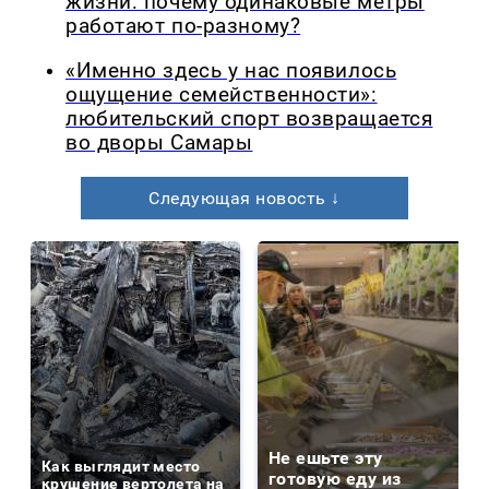
жизни: почему одинаковые метры
работают по-разному?
«Именно здесь у нас появилось
ощущение семейственности»:
любительский спорт возвращается
во дворы Самары
Следующая новость ↓
Не ешьте эту
Как выглядит место
готовую еду из
крушение вертолета на