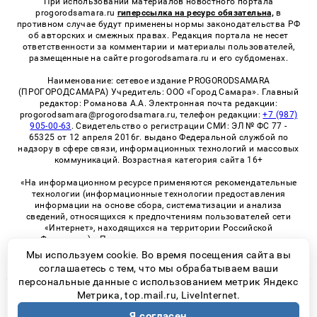
При использовании материалов новостного портала
progorodsamara.ru
гиперссылка на ресурс обязательна,
в
противном случае будут применены нормы законодательства РФ
об авторских и смежных правах. Редакция портала не несет
ответственности за комментарии и материалы пользователей,
размещенные на сайте progorodsamara.ru и его субдоменах.
Наименование: сетевое издание PROGORODSAMARA
(ПРОГОРОДСАМАРА) Учредитель: ООО «Город Самара». Главный
редактор: Романова А.А. Электронная почта редакции:
progorodsamara@progorodsamara.ru, телефон редакции:
+7 (987)
905-00-63
. Свидетельство о регистрации СМИ: ЭЛ № ФС 77 -
65325 от 12 апреля 2016г. выдано Федеральной службой по
надзору в сфере связи, информационных технологий и массовых
коммуникаций. Возрастная категория сайта 16+
«На информационном ресурсе применяются рекомендательные
технологии (информационные технологии предоставления
информации на основе сбора, систематизации и анализа
сведений, относящихся к предпочтениям пользователей сети
«Интернет», находящихся на территории Российской
Федерации)». Правила применения рекомендательных
технологий в виджетах рекламно-обменной сети
«СМИ2» (PDF)
Мы используем cookie. Во время посещения сайта вы
соглашаетесь с тем, что мы обрабатываем ваши
персональные данные с использованием метрик Яндекс
Метрика, top.mail.ru, LiveInternet.
© 2026 «ProGorodSamara» | Все права защищены
Я согласен
Возрастная категория сайта 16+