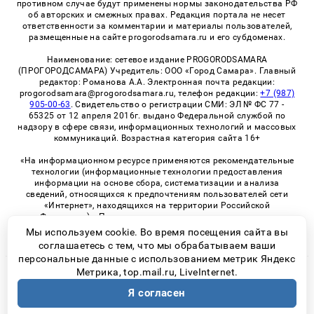
противном случае будут применены нормы законодательства РФ
об авторских и смежных правах. Редакция портала не несет
ответственности за комментарии и материалы пользователей,
размещенные на сайте progorodsamara.ru и его субдоменах.
Наименование: сетевое издание PROGORODSAMARA
(ПРОГОРОДСАМАРА) Учредитель: ООО «Город Самара». Главный
редактор: Романова А.А. Электронная почта редакции:
progorodsamara@progorodsamara.ru, телефон редакции:
+7 (987)
905-00-63
. Свидетельство о регистрации СМИ: ЭЛ № ФС 77 -
65325 от 12 апреля 2016г. выдано Федеральной службой по
надзору в сфере связи, информационных технологий и массовых
коммуникаций. Возрастная категория сайта 16+
«На информационном ресурсе применяются рекомендательные
технологии (информационные технологии предоставления
информации на основе сбора, систематизации и анализа
сведений, относящихся к предпочтениям пользователей сети
«Интернет», находящихся на территории Российской
Федерации)». Правила применения рекомендательных
технологий в виджетах рекламно-обменной сети
«СМИ2» (PDF)
Мы используем cookie. Во время посещения сайта вы
соглашаетесь с тем, что мы обрабатываем ваши
персональные данные с использованием метрик Яндекс
Метрика, top.mail.ru, LiveInternet.
© 2026 «ProGorodSamara» | Все права защищены
Я согласен
Возрастная категория сайта 16+
Политика конфиденциальности