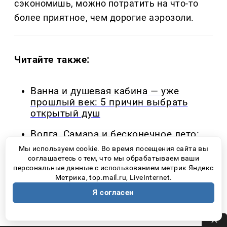
сэкономишь, можно потратить на что-то
более приятное, чем дорогие аэрозоли.
Читайте также:
Ванна и душевая кабина — уже
прошлый век: 5 причин выбрать
открытый душ
Волга, Самара и бесконечное лето:
спецпроект о местах, где лето
Мы используем cookie. Во время посещения сайта вы
становится воспоминанием
соглашаетесь с тем, что мы обрабатываем ваши
персональные данные с использованием метрик Яндекс
Метрика, top.mail.ru, LiveInternet.
Следующая новость ↓
Я согласен