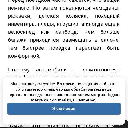
немного. Но затем появляются чемоданы,
рюкзаки, детская коляска, походный
инвентарь, пледы, игрушки, а иногда еще и
велосипед или сапборд. Чем больше
багажа приходится размещать в салоне,
тем быстрее поездка перестает быть
комфортной.
Поэтому автомобили с возможностью
трансформации салона сегодня становятся
Мы используем cookie. Во время посещения сайта вы
все более востребованными – например,
соглашаетесь с тем, что мы обрабатываем ваши
минивэны. Когда третий ряд можно
персональные данные с использованием метрик Яндекс
Метрика, top.mail.ru, LiveInternet.
сложить, а объем багажного отделения
Я согласен
значительно увеличивается, появляется
свобода брать с собой все необходимое, не
думая, что придется оставить дома.