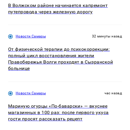
В Волжском районе начинается капремонт
путепровода через железную дорогу
Новости Самары
32 минуты назад
От физической терапии до психокоррекции:
полный цикл восстановления жители
Правобережья Волги проходят в Сызранской
больнице
Новости Самары
час назад
Мариную огурцы «По-баварски» — вкуснее
магазинных в 100 раз: после первого укуса
гости просят рассказать рецепт