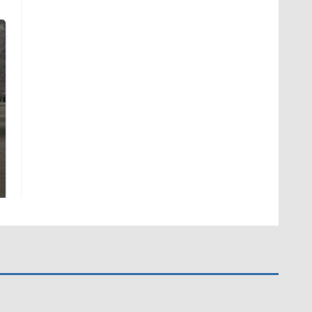
Не ешьте эту
В ОАЭ произошло
готовую еду из
жестокое убийство
магазина: список
криптомиллионера