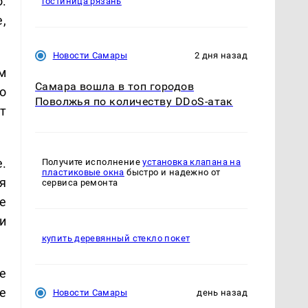
.
гостиница рязань
,
Новости Самары
2 дня назад
м
Самара вошла в топ городов
о
Поволжья по количеству DDoS-атак
т
.
Получите исполнение
установка клапана на
пластиковые окна
быстро и надежно от
я
сервиса ремонта
е
и
купить деревянный стекло покет
е
е
Новости Самары
день назад