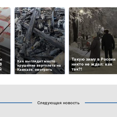
ы
Такую зиму в России
Как выглядит место
8
никто не ждал: как
крушение вертолета на
й
так?!
Кавказе: смотреть
Следующая новость