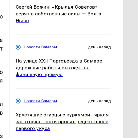
Сергей Божин: «Крылья Советов»
верят в собственные силы — Волга
о
Ньюс
е
Новости Самары
день назад
т
На улице XXII Партсъезда в Самаре
дорожные работы выходят на
о
финишную прямую
я
Новости Самары
день назад
л
в
Хрустящие огурцы с куркумой - яркая
заготовка: гости просят рецепт после
первого укуса
з