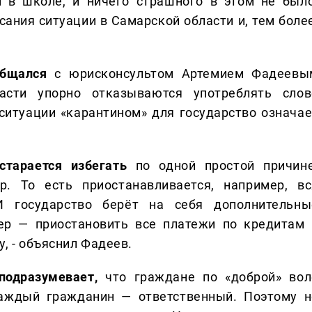
м в школе, и ничего страшного в этом не было
сания ситуации в Самарской области и, тем более
общался
с юрисконсультом Артемием Фадеевы
асти упорно отказываются употреблять слов
 ситуации «карантином» для государство означае
старается избегать
по одной простой причине
р. То есть приостанавливается, например, вс
И государство берёт на себя дополнительны
ер — приостановить все платежи по кредитам 
у, - объяснил Фадеев.
одразумевает,
что граждане по «доброй» вол
каждый гражданин — ответственный. Поэтому н