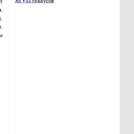
до +33 градусов
т
.
.
.
ы