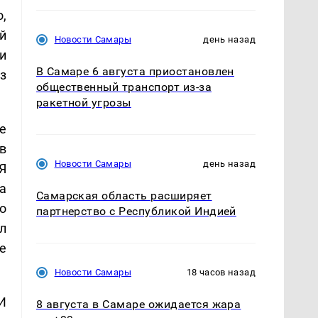
,
й
Новости Самары
день назад
и
В Самаре 6 августа приостановлен
з
общественный транспорт из-за
ракетной угрозы
е
в
Новости Самары
день назад
Я
а
Самарская область расширяет
о
партнерство с Республикой Индией
л
е
Новости Самары
18 часов назад
И
8 августа в Самаре ожидается жара