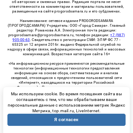
об авторских и смежных правах. Редакция портала не несет
ответственности за комментарии и материалы пользователей,
размещенные на сайте progorodsamara.ru и его субдоменах.
Наименование: сетевое издание PROGORODSAMARA
(ПРОГОРОДСАМАРА) Учредитель: ООО «Город Самара». Главный
редактор: Романова А.А. Электронная почта редакции:
progorodsamara@progorodsamara.ru, телефон редакции:
+7 (987)
905-00-63
. Свидетельство о регистрации СМИ: ЭЛ № ФС 77 -
65325 от 12 апреля 2016г. выдано Федеральной службой по
надзору в сфере связи, информационных технологий и массовых
коммуникаций. Возрастная категория сайта 16+
«На информационном ресурсе применяются рекомендательные
технологии (информационные технологии предоставления
информации на основе сбора, систематизации и анализа
сведений, относящихся к предпочтениям пользователей сети
«Интернет», находящихся на территории Российской
Федерации)». Правила применения рекомендательных
технологий в виджетах рекламно-обменной сети
«СМИ2» (PDF)
Мы используем cookie. Во время посещения сайта вы
соглашаетесь с тем, что мы обрабатываем ваши
персональные данные с использованием метрик Яндекс
Метрика, top.mail.ru, LiveInternet.
© 2026 «ProGorodSamara» | Все права защищены
Я согласен
Возрастная категория сайта 16+
Политика конфиденциальности