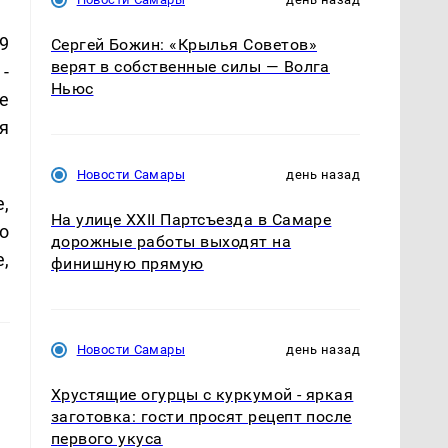
9
Сергей Божин: «Крылья Советов»
верят в собственные силы — Волга
-
Ньюс
е
я
Новости Самары
день назад
е,
На улице XXII Партсъезда в Самаре
о
дорожные работы выходят на
,
финишную прямую
Новости Самары
день назад
Хрустящие огурцы с куркумой - яркая
заготовка: гости просят рецепт после
первого укуса