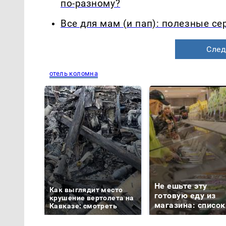
по-разному?
Все для мам (и пап): полезные с
След
отель коломна
Не ешьте эту
Как выглядит место
готовую еду из
крушение вертолета на
магазина: список
Кавказе: смотреть