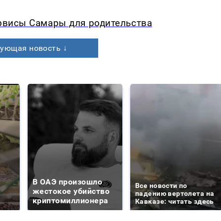
ервисы Самары для родительства
ующая новость ↓
В ОАЭ произошло
Все новости по
жестокое убийство
падению вертолета на
криптомиллионера
Кавказе: читать здесь