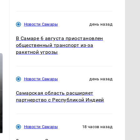
Новости Самары
день назад
В Самаре 6 августа приостановлен
общественный транспорт из-за
ракетной угрозы
Новости Самары
день назад
Самарская область расширяет
партнерство с Республикой Индией
Таких событий не
В магазинах России
было с 1945: чего
ажиотаж из-за этого
ждать всем нам?
Новости Самары
18 часов назад
продукта: что купить?