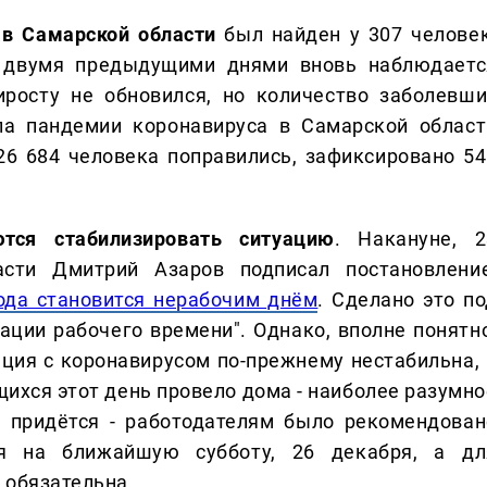
 в Самарской области
был найден у 307 человек
с двумя предыдущими днями вновь наблюдаетс
иросту не обновился, но количество заболевши
ла пандемии коронавируса в Самарской област
26 684 человека поправились, зафиксировано 54
тся стабилизировать ситуацию
. Накануне, 2
асти Дмитрий Азаров подписал постановление
года становится нерабочим днём
. Сделано это по
ции рабочего времени". Однако, вполне понятно
ация с коронавирусом по-прежнему нестабильна, 
щихся этот день провело дома - наиболее разумно
е придётся - работодателям было рекомендован
я на ближайшую субботу, 26 декабря, а дл
 обязательна.