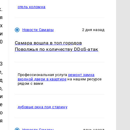
отель коломна
.
я
х
Новости Самары
2 дня назад
и
0
Самара вошла в топ городов
Поволжья по количеству DDoS-атак
3
,
Профессиональная услуга
ремонт замка
д
входной двери в квартире
на нашем ресурсе
рядом с вами
,
и
е
дубовые окна под старину
о
я
Новости Самары
день назад