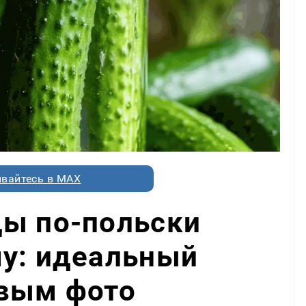
вайтесь в MAX
цы по-польски
му: идеальный
овым фото