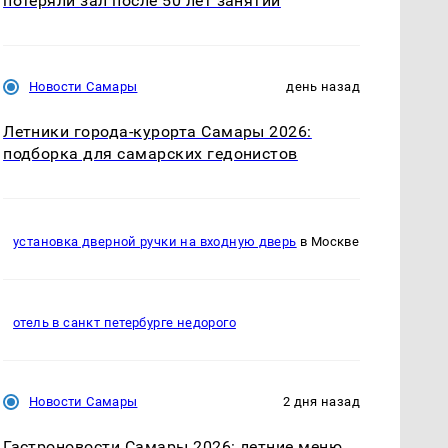
потеряли зал после 50 лет занятий
Новости Самары
день назад
Летники города-курорта Самары 2026:
подборка для самарских гедонистов
установка дверной ручки на входную дверь
в Москве
отель в санкт петербурге недорого
Новости Самары
2 дня назад
Гастроновости Самары 2026: летние меню,