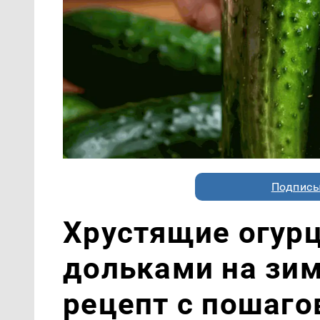
Подписы
Хрустящие огур
дольками на зи
рецепт с пошаг