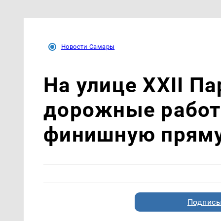
Новости Самары
На улице XXII П
дорожные работ
финишную прям
Подписы