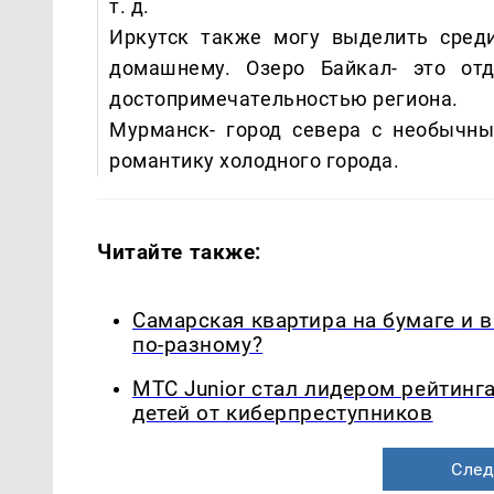
т. д.
Иркутск также могу выделить среди
домашнему. Озеро Байкал- это отд
достопримечательностью региона.
Мурманск- город севера с необычн
романтику холодного города.
Читайте также:
Самарская квартира на бумаге и 
по-разному?
МТС Junior стал лидером рейтинг
детей от киберпреступников
След