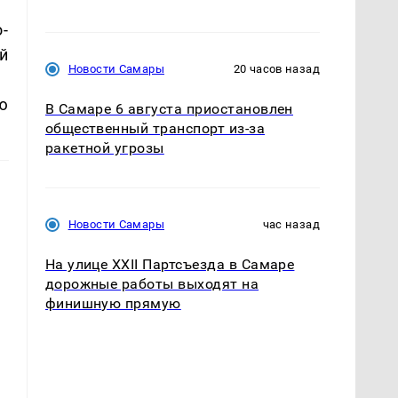
-
й
Новости Самары
20 часов назад
ю
В Самаре 6 августа приостановлен
общественный транспорт из-за
ракетной угрозы
Новости Самары
час назад
На улице XXII Партсъезда в Самаре
дорожные работы выходят на
финишную прямую