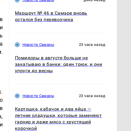
Маршрут № 46 в Самаре вновь
в
остался без перевозчика
и
ь
а
Новости Самары
23 часа назад
.
Помидоры в августе больше не
закатываю в банки: один трюк, и они
упруги до весны
.
Новости Самары
23 часа назад
о
в
Картошка, кабачок и два яйца —
летние оладушки, которые заменяют
,
гарнир и даже мясо с хрустящей
и
корочкой