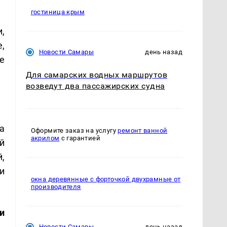
гостиница крым
,
,
Новости Самары
день назад
е
Для самарских водных маршрутов
возведут два пассажирских судна
а
Оформите заказ на услугу
ремонт ванной
акрилом
с гарантией
й
,
и
окна деревянные с форточкой двухрамные от
производителя
и
Новости Самары
день назад