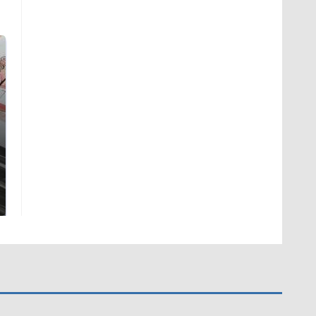
Не ешьте эту
В ОАЭ произошло
готовую еду из
жестокое убийство
магазина: список
криптомиллионера