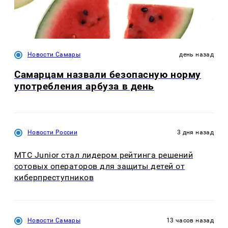
Новости Самары
день назад
Самарцам назвали безопасную норму
употребления арбуза в день
Новости России
3 дня назад
МТС Junior стал лидером рейтинга решений
сотовых операторов для защиты детей от
киберпреступников
Новости Самары
13 часов назад