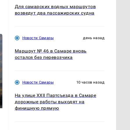
Для самарских водных маршрутов
возведут два пассажирских судна
Новости Самары
день назад
Маршрут № 46 в Самаре вновь
остался без перевозчика
Новости Самары
10 часов назад
СМИ: В Химках на
полицейскую
В магазинах России
На улице XXII Партсъезда в Самаре
машину напали и
ажиотаж из-за этого
дорожные работы выходят на
подожгли.
продукта: что купить?
финишную прямую