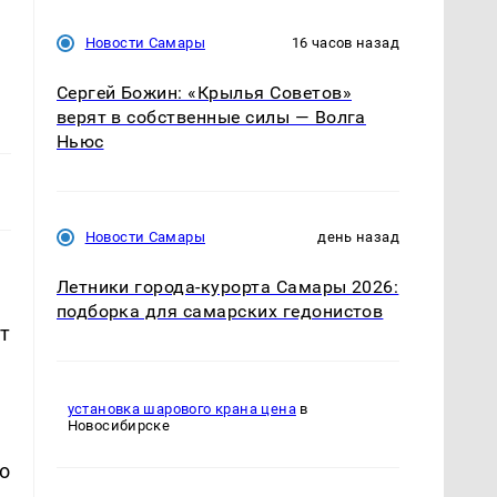
Новости Самары
16 часов назад
Сергей Божин: «Крылья Советов»
верят в собственные силы — Волга
Ньюс
Новости Самары
день назад
Летники города-курорта Самары 2026:
подборка для самарских гедонистов
т
установка шарового крана цена
в
Новосибирске
о