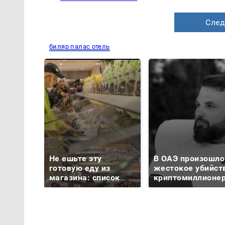
След
биляр палас отель
Не ешьте эту
В ОАЭ произошло
готовую еду из
жестокое убийст
магазина: список
криптомиллионе