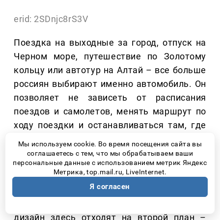
erid: 2SDnjc8rS3V
Поездка на выходные за город, отпуск на
Черном море, путешествие по Золотому
кольцу или автотур на Алтай – все больше
россиян выбирают именно автомобиль. Он
позволяет не зависеть от расписания
поездов и самолетов, менять маршрут по
ходу поездки и останавливаться там, где
действительно хочется.
Мы используем cookie. Во время посещения сайта вы
соглашаетесь с тем, что мы обрабатываем ваши
Но уже после первых нескольких часов в
персональные данные с использованием метрик Яндекс
Метрика, top.mail.ru, LiveInternet.
дороге становится понятно, что для
Я согласен
путешествий подходит далеко не каждый
автомобиль. Высокая посадка или яркий
дизайн здесь отходят на второй план –