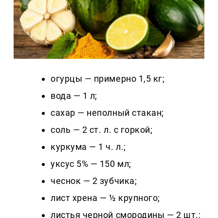
огурцы — примерно 1,5 кг;
вода — 1 л;
сахар — неполный стакан;
соль — 2 ст. л. с горкой;
куркума — 1 ч. л.;
уксус 5% — 150 мл;
чеснок — 2 зубчика;
лист хрена — ½ крупного;
листья черной смородины — 2 шт.;