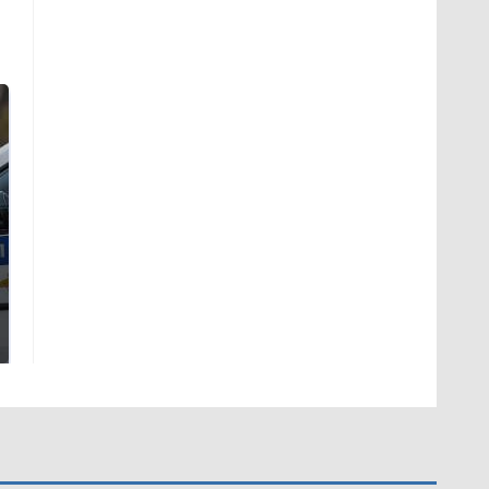
Где будет встреча
Такую зиму в России
президентов США и
никто не ждал: как
России: Европа?
так?!