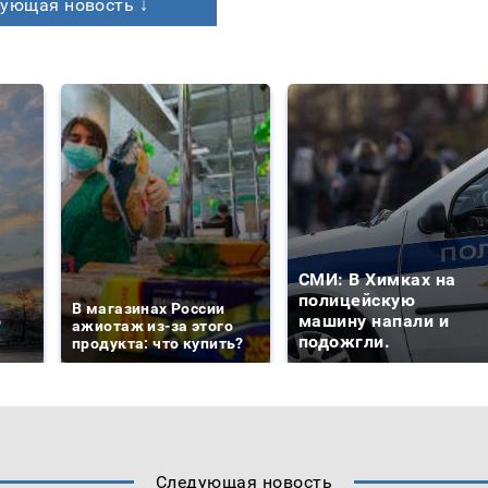
ующая новость ↓
СМИ: В Химках на
е
полицейскую
В магазинах России
о
машину напали и
ажиотаж из-за этого
подожгли.
продукта: что купить?
Следующая новость