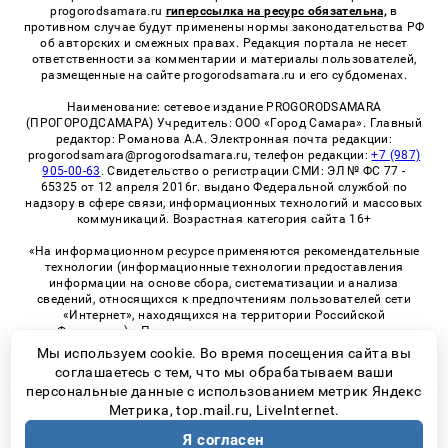
progorodsamara.ru
гиперссылка на ресурс обязательна,
в
противном случае будут применены нормы законодательства РФ
об авторских и смежных правах. Редакция портала не несет
ответственности за комментарии и материалы пользователей,
размещенные на сайте progorodsamara.ru и его субдоменах.
Наименование: сетевое издание PROGORODSAMARA
(ПРОГОРОДСАМАРА) Учредитель: ООО «Город Самара». Главный
редактор: Романова А.А. Электронная почта редакции:
progorodsamara@progorodsamara.ru, телефон редакции:
+7 (987)
905-00-63
. Свидетельство о регистрации СМИ: ЭЛ № ФС 77 -
65325 от 12 апреля 2016г. выдано Федеральной службой по
надзору в сфере связи, информационных технологий и массовых
коммуникаций. Возрастная категория сайта 16+
«На информационном ресурсе применяются рекомендательные
технологии (информационные технологии предоставления
информации на основе сбора, систематизации и анализа
сведений, относящихся к предпочтениям пользователей сети
«Интернет», находящихся на территории Российской
Федерации)». Правила применения рекомендательных
технологий в виджетах рекламно-обменной сети
«СМИ2» (PDF)
Мы используем cookie. Во время посещения сайта вы
соглашаетесь с тем, что мы обрабатываем ваши
персональные данные с использованием метрик Яндекс
Метрика, top.mail.ru, LiveInternet.
© 2026 «ProGorodSamara» | Все права защищены
Я согласен
Возрастная категория сайта 16+