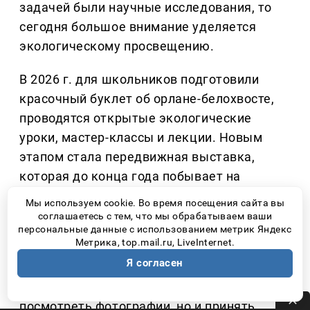
задачей были научные исследования, то
сегодня большое внимание уделяется
экологическому просвещению.
В 2026 г. для школьников подготовили
красочный буклет об орлане-белохвосте,
проводятся открытые экологические
уроки, мастер-классы и лекции. Новым
этапом стала передвижная выставка,
которая до конца года побывает на
нескольких площадках в Сызрани, Самаре,
Мы используем cookie. Во время посещения сайта вы
Тольятти, Жигулёвске, Новокуйбышевске,
соглашаетесь с тем, что мы обрабатываем ваши
персональные данные с использованием метрик Яндекс
вузах, колледжах, школах и домах
Метрика, top.mail.ru, LiveInternet.
культуры региона.
Я согласен
На выставке дети могут не просто
посмотреть фотографии, но и принять