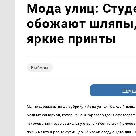
Мода улиц: Сту
обожают шляпы,
яркие принты
Выборы
Подп
Мы продолжаем нашу рубрику «Мода улиц». Каждый день, с
модных самарчан, которых наш корреспондент сфотографи
голосования через социальную сеть «ВКонтакте» (голосо
принимаются ровно сутки - до 13 часов следующего дня. 