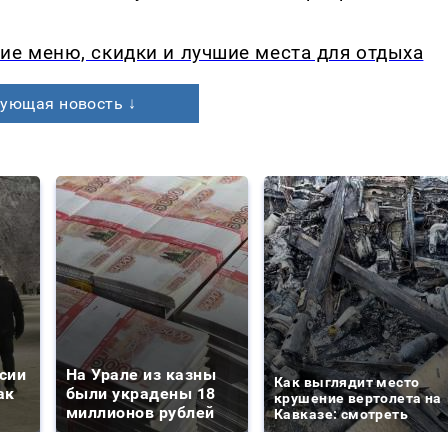
ие меню, скидки и лучшие места для отдыха
ующая новость ↓
сии
На Урале из казны
Как выглядит место
ак
были украдены 18
крушение вертолета на
миллионов рублей
Кавказе: смотреть