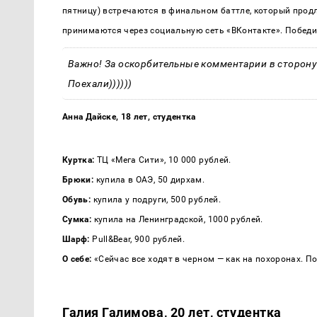
пятницу) встречаются в финальном баттле, который продл
принимаются через социальную сеть «ВКонтакте». Победит
Важно! За оскорбительные комментарии в сторону
Поехали))))))
Анна Дайске, 18 лет, студентка
Куртка:
ТЦ «Мега Сити», 10 000 рублей.
Брюки:
купила в ОАЭ, 50 дирхам.
Обувь:
купила у подруги, 500 рублей.
Сумка:
купила на Ленинградской, 1000 рублей.
Шарф:
Pull&Bear, 900 рублей.
О себе:
«Сейчас все ходят в черном — как на похоронах. П
Галия Галимова, 20 лет, студентка