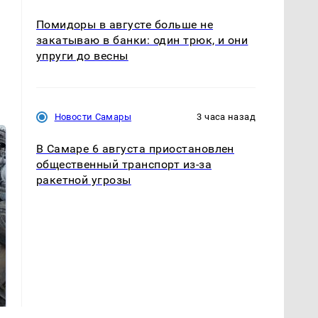
Помидоры в августе больше не
закатываю в банки: один трюк, и они
упруги до весны
Новости Самары
3 часа назад
В Самаре 6 августа приостановлен
общественный транспорт из-за
ракетной угрозы
Таких событий не
В магазинах России
было с 1945: чего
ажиотаж из-за этого
ждать всем нам?
продукта: что купить?