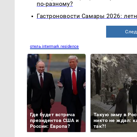
по-разному?
Гастроновости Самары 2026: летн
След
отель intermark residence
Где будет встреча
Такую зиму в Рос
президентов США и
никто не ждал: к
России: Европа?
так?!