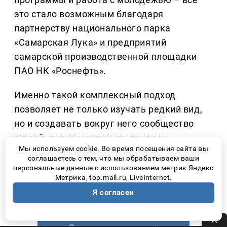
это стало возможным благодаря
партнерству национального парка
«Самарская Лука» и предприятий
самарской производственной площадки
ПАО НК «Роснефть».
Именно такой комплексный подход
позволяет не только изучать редкий вид,
но и создавать вокруг него сообщество
людей, понимающих, что природа
Мы используем cookie. Во время посещения сайта вы
нуждается не столько в громких словах,
соглашаетесь с тем, что мы обрабатываем ваши
сколько в ответственном отношении
персональные данные с использованием метрик Яндекс
Метрика, top.mail.ru, LiveInternet.
каждого человека.
Я согласен
Количество прочтений: 2656