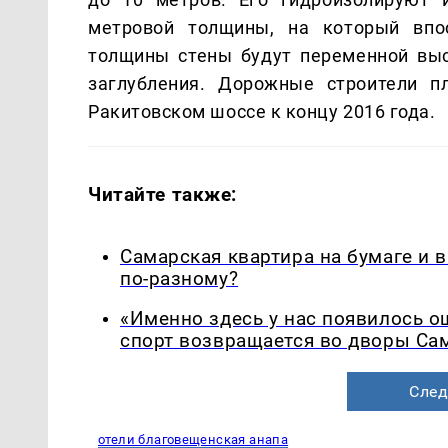
метровой толщины, на который впо
толщины стены будут переменной вы
заглубления. Дорожные строители п
Ракитовском шоссе к концу 2016 года.
Читайте также:
Самарская квартира на бумаге и 
по-разному?
«Именно здесь у нас появилось 
спорт возвращается во дворы Са
След
отели благовещенская анапа