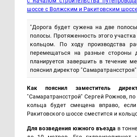
с началом строительства путепровод
шоссе с Волжским и Ракитовским шосс
"Дорога будет сужена на две полосы
полосы. Протяженность этого участка 
кольцом. По ходу производства ра
перемещаться на разные стороны д
планируется завершить в течение ме
пояснил директор "Самаратрансстроя"
Как пояснил заместитель директ
"Самаратрансстрой" Сергей Рожнов, по
кольца будет смещена вправо, если
Ракитовского шоссе сместится и кольцо
Для возведения южного въезда
в тонн
до 10 метров. Его гидроизолируют 