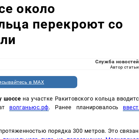
се около
льца перекроют со
ли
Служба новостей
Автор статьи
исывайтесь в MAX
у шоссе
на участке Ракитовского кольца вводитс
щат
волганьюс.рф
. Ранее планировалось
ввест
протяженностью порядка 300 метров. Это связан