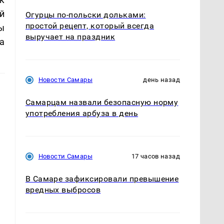
й
Огурцы по‑польски дольками:
простой рецепт, который всегда
ы
выручает на праздник
а
Новости Самары
день назад
Самарцам назвали безопасную норму
употребления арбуза в день
Новости Самары
17 часов назад
В Самаре зафиксировали превышение
вредных выбросов