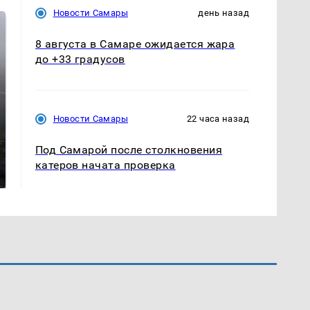
Новости Самары
день назад
8 августа в Самаре ожидается жара
до +33 градусов
Новости Самары
22 часа назад
Таких событий не
Под Самарой после столкновения
В магазинах России
было с 1945: чего
катеров начата проверка
ажиотаж из-за этого
ждать всем нам?
продукта: что купить?