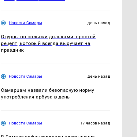
Новости Самары
день назад
Огурцы по‑польски дольками: простой
рецепт, который всегда выручает на
праздник
Новости Самары
день назад
Самарцам назвали безопасную норму
употребления арбуза в день
Новости Самары
17 часов назад
В Самаре зафиксировали превышение