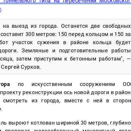
а тоннельного типа на пересечении Московског
е
.
 на выезд из города. Останется две свободных
составит 300 метров: 150 перед кольцом и 150 за
бот участок сужения в районе кольца будет
ороги. Земляные и подготовительные работы
сяца, затем приступим к бетонным работам", —
 Сергей Сурков.
ора
по искусственным сооружениям ОО
 проекту реконструкции ось новой дороги в район
 смотреть из города, вместе с ней в сторон
.
ель выроют котлован шириной 30 метров, глубино
и проложат железобетонный монолитный лото