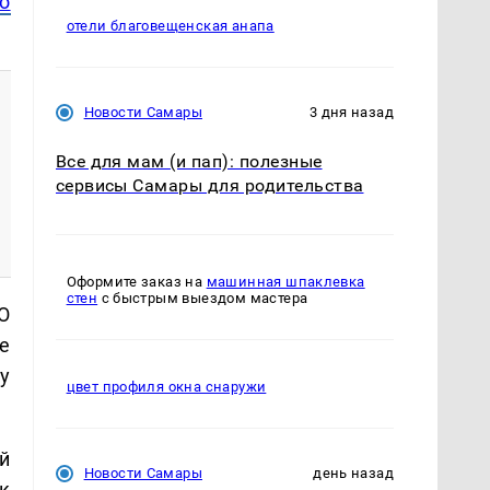
о
отели благовещенская анапа
Новости Самары
3 дня назад
Все для мам (и пап): полезные
сервисы Самары для родительства
Оформите заказ на
машинная шпаклевка
стен
с быстрым выездом мастера
О
е
у
цвет профиля окна снаружи
й
Новости Самары
день назад
к