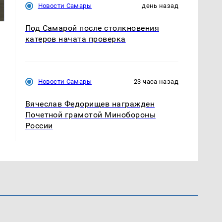
были украдены 18
готовую еду из
Новости Самары
день назад
миллионов рублей
магазина: список
Под Самарой после столкновения
катеров начата проверка
Новости Самары
23 часа назад
Вячеслав Федорищев награжден
Почетной грамотой Минобороны
России