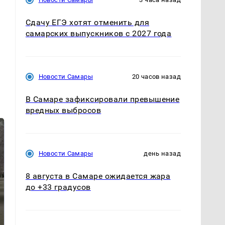
Сдачу ЕГЭ хотят отменить для
самарских выпускников с 2027 года
Новости Самары
20 часов назад
В Самаре зафиксировали превышение
вредных выбросов
Новости Самары
день назад
8 августа в Самаре ожидается жара
до +33 градусов
На Урале из казны
Не ешьте эту