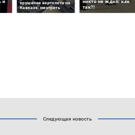
 и
никто не ждал: как
крушение вертолета на
так?!
Кавказе: смотреть
Следующая новость