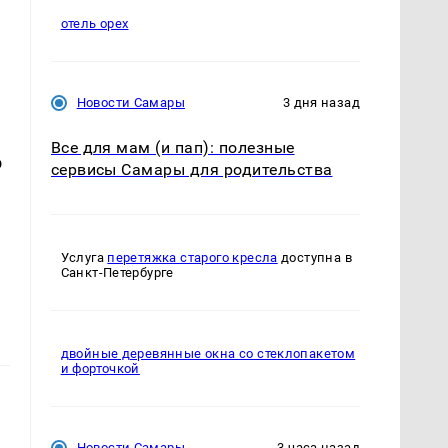
отель орех
Новости Самары
3 дня назад
Все для мам (и пап): полезные
о
сервисы Самары для родительства
Услуга
перетяжка старого кресла
доступна в
Санкт-Петербурге
двойные деревянные окна со стеклопакетом
и форточкой
Новости Самары
3 часа назад