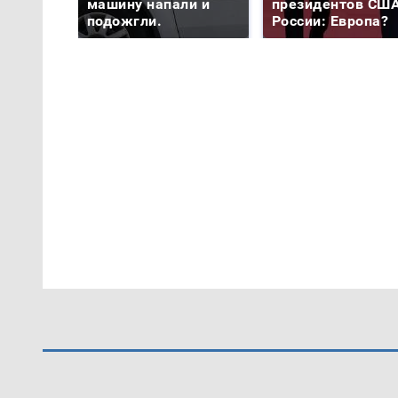
машину напали и
президентов США
подожгли.
России: Европа?