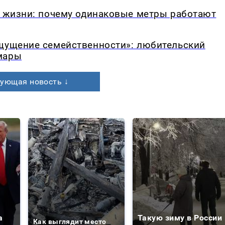
в жизни: почему одинаковые метры работают
ощущение семейственности»: любительский
мары
ующая новость ↓
а
Такую зиму в России
Как выглядит место