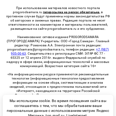
При использовании материалов новостного портала
progorodsamara.ru
гиперссылка на ресурс обязательна,
в
противном случае будут применены нормы законодательства РФ
об авторских и смежных правах. Редакция портала не несет
ответственности за комментарии и материалы пользователей,
размещенные на сайте progorodsamara.ru и его субдоменах.
Наименование: сетевое издание PROGORODSAMARA
(ПРОГОРОДСАМАРА) Учредитель: ООО «Город Самара». Главный
редактор: Романова А.А. Электронная почта редакции:
progorodsamara@progorodsamara.ru, телефон редакции:
+7 (987)
905-00-63
. Свидетельство о регистрации СМИ: ЭЛ № ФС 77 -
65325 от 12 апреля 2016г. выдано Федеральной службой по
надзору в сфере связи, информационных технологий и массовых
коммуникаций. Возрастная категория сайта 16+
«На информационном ресурсе применяются рекомендательные
технологии (информационные технологии предоставления
информации на основе сбора, систематизации и анализа
сведений, относящихся к предпочтениям пользователей сети
«Интернет», находящихся на территории Российской
Федерации)». Правила применения рекомендательных
технологий в виджетах рекламно-обменной сети
«СМИ2» (PDF)
Мы используем cookie. Во время посещения сайта вы
соглашаетесь с тем, что мы обрабатываем ваши
персональные данные с использованием метрик Яндекс
Метрика, top.mail.ru, LiveInternet.