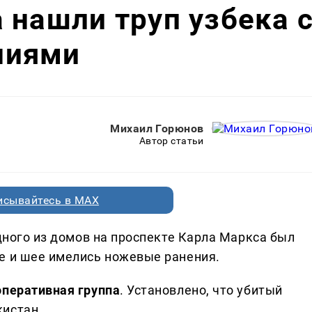
 нашли труп узбека 
ниями
Михаил Горюнов
Автор статьи
исывайтесь в MAX
дного из домов на проспекте Карла Маркса был
е и шее имелись ножевые ранения.
оперативная группа
. Установлено, что убитый
кистан.