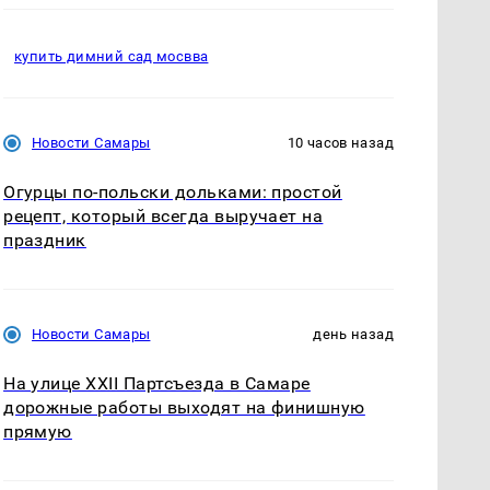
купить димний сад мосвва
Новости Самары
10 часов назад
Огурцы по‑польски дольками: простой
рецепт, который всегда выручает на
праздник
Новости Самары
день назад
На улице XXII Партсъезда в Самаре
дорожные работы выходят на финишную
прямую