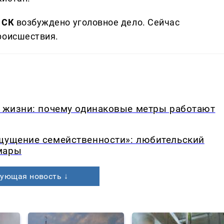
 СК
возбуждено уголовное дело. Сейчас
роисшествия.
в жизни: почему одинаковые метры работают
ощущение семейственности»: любительский
мары
ующая новость ↓