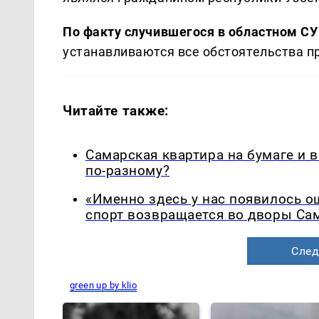
По факту случившегося в областном СУ
устанавливаются все обстоятельства п
Читайте также:
Самарская квартира на бумаге и 
по-разному?
«Именно здесь у нас появилось 
спорт возвращается во дворы Са
След
green up by klio