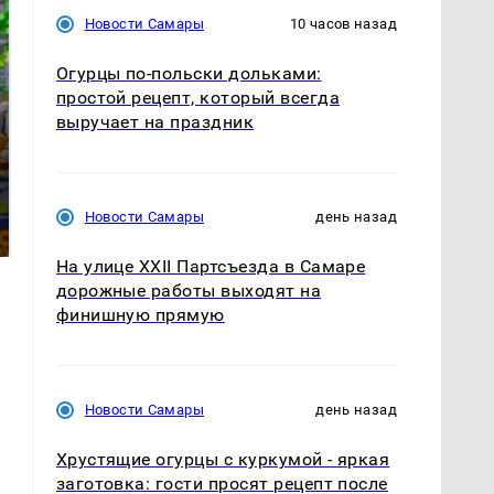
Новости Самары
10 часов назад
Огурцы по‑польски дольками:
простой рецепт, который всегда
выручает на праздник
СМИ: В Химках на
полицейскую
Где будет встреча
машину напали и
президентов США и
Новости Самары
день назад
подожгли.
России: Европа?
На улице XXII Партсъезда в Самаре
дорожные работы выходят на
финишную прямую
Новости Самары
день назад
Хрустящие огурцы с куркумой - яркая
заготовка: гости просят рецепт после