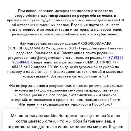
При использовании материалов новостного портала
progorodsamara.ru
гиперссылка на ресурс обязательна,
в
противном случае будут применены нормы законодательства РФ
об авторских и смежных правах. Редакция портала не несет
ответственности за комментарии и материалы пользователей,
размещенные на сайте progorodsamara.ru и его субдоменах.
Наименование: сетевое издание PROGORODSAMARA
(ПРОГОРОДСАМАРА) Учредитель: ООО «Город Самара». Главный
редактор: Романова А.А. Электронная почта редакции:
progorodsamara@progorodsamara.ru, телефон редакции:
+7 (987)
905-00-63
. Свидетельство о регистрации СМИ: ЭЛ № ФС 77 -
65325 от 12 апреля 2016г. выдано Федеральной службой по
надзору в сфере связи, информационных технологий и массовых
коммуникаций. Возрастная категория сайта 16+
«На информационном ресурсе применяются рекомендательные
технологии (информационные технологии предоставления
информации на основе сбора, систематизации и анализа
сведений, относящихся к предпочтениям пользователей сети
«Интернет», находящихся на территории Российской
Федерации)». Правила применения рекомендательных
технологий в виджетах рекламно-обменной сети
«СМИ2» (PDF)
Мы используем cookie. Во время посещения сайта вы
соглашаетесь с тем, что мы обрабатываем ваши
персональные данные с использованием метрик Яндекс