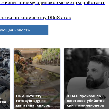
в жизни: почему одинаковые метры работают
лжья по количеству DDoS-атак
ующая новость ↓
Не ешьте эту
В ОАЭ произошло
о
готовую еду из
жестокое убийство
а на
магазина: список
криптомиллионера