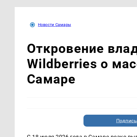
Новости Самары
Откровение вла
Wildberries о ма
Самаре
Подписы
С 18 июля 2026 года в Самаре резко вы