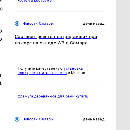
ы
хостел в костроме
о
Новости Самары
день назад
х
Составят реестр пострадавших при
х
пожаре на складе WB в Самаре
Получите качественную
установка
электромагнитного замка
в Москве
п
.
фрамуга деревянное для бани купить
Новости Самары
день назад