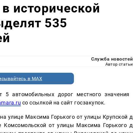
 в исторической
ыделят 535
ей
Служба новостей
Автор статьи
исывайтесь в MAX
нт 5 автомобильных дорог местного значения 
amara.ru
со ссылкой на сайт госзакупок.
на улице Максима Горького от улицы Крупской д
це Комсомольской от улицы Максима Горького д