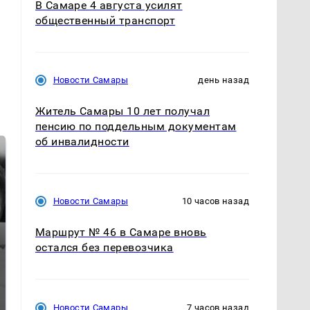
В Самаре 4 августа усилят
общественный транспорт
Новости Самары
день назад
Житель Самары 10 лет получал
пенсию по поддельным документам
об инвалидности
Новости Самары
10 часов назад
Маршрут № 46 в Самаре вновь
остался без перевозчика
Таких событий не
Все новости по
было с 1945: чего
падению вертолета на
ждать всем нам?
Кавказе: читать здесь
Новости Самары
7 часов назад