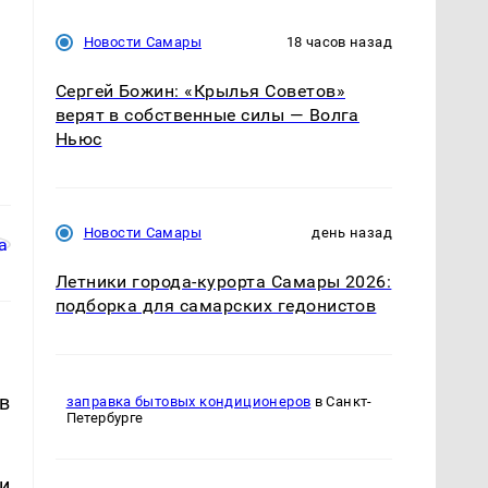
Новости Самары
18 часов назад
Сергей Божин: «Крылья Советов»
верят в собственные силы — Волга
Ньюс
Новости Самары
день назад
Летники города-курорта Самары 2026:
подборка для самарских гедонистов
в
заправка бытовых кондиционеров
в Санкт-
Петербурге
и