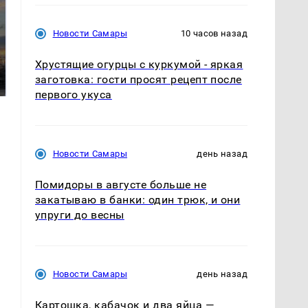
Новости Самары
10 часов назад
СМИ: В Химках на
полицейскую
В магазинах России
Хрустящие огурцы с куркумой - яркая
машину напали и
ажиотаж из-за этого
заготовка: гости просят рецепт после
подожгли.
продукта: что купить?
первого укуса
Новости Самары
день назад
Помидоры в августе больше не
закатываю в банки: один трюк, и они
упруги до весны
Новости Самары
день назад
Картошка, кабачок и два яйца —