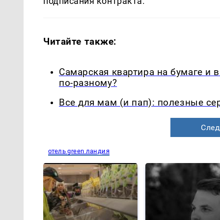
подписания контракта.
Читайте также:
Самарская квартира на бумаге и 
по-разному?
Все для мам (и пап): полезные с
След
отель green ландия