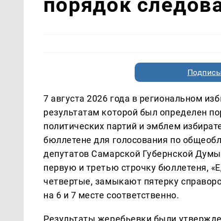
порядок следова
Подписы
7 августа 2026 года в региональном из
результатам которой был определен п
политических партий и эмблем избират
бюллетене для голосования по общеобл
депутатов Самарской Губернской Думы
первую и третью строчку бюллетеня, «Е
четвертые, замыкают пятерку справоро
на 6 и 7 месте соответственно.
Результаты жеребьевки были утвержд