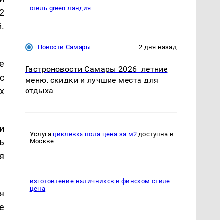
отель green ландия
2
.
Новости Самары
2 дня назад
е
Гастроновости Самары 2026: летние
 с
меню, скидки и лучшие места для
х
отдыха
и
Услуга
циклевка пола цена за м2
доступна в
ь
Москве
я
изготовление наличников в финском стиле
цена
я
е