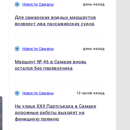
Новости Самары
день назад
Для самарских водных маршрутов
возведут два пассажирских судна
Новости Самары
день назад
Маршрут № 46 в Самаре вновь
остался без перевозчика
Новости Самары
13 часов назад
На улице XXII Партсъезда в Самаре
дорожные работы выходят на
финишную прямую