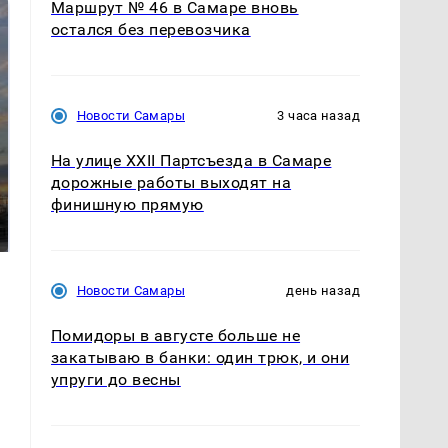
Маршрут № 46 в Самаре вновь
остался без перевозчика
Новости Самары
3 часа назад
На улице XXII Партсъезда в Самаре
СМИ: В Химках на
дорожные работы выходят на
полицейскую
В магазинах России
финишную прямую
машину напали и
ажиотаж из-за этого
подожгли.
продукта: что купить?
Новости Самары
день назад
Помидоры в августе больше не
закатываю в банки: один трюк, и они
упруги до весны