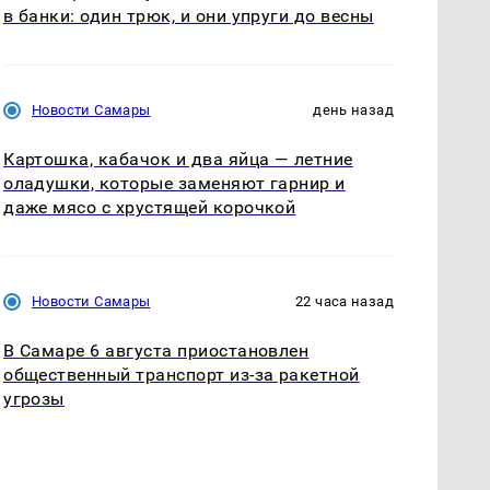
в банки: один трюк, и они упруги до весны
Новости Самары
день назад
Картошка, кабачок и два яйца — летние
оладушки, которые заменяют гарнир и
даже мясо с хрустящей корочкой
Новости Самары
22 часа назад
В Самаре 6 августа приостановлен
общественный транспорт из-за ракетной
угрозы