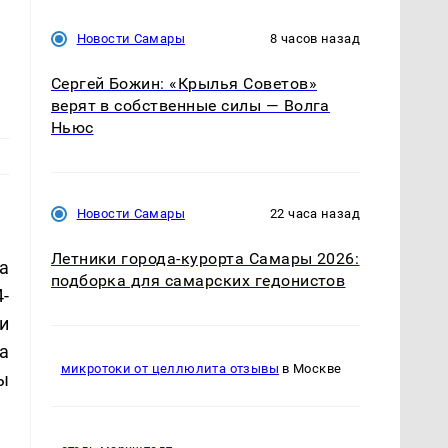
Новости Самары
8 часов назад
Сергей Божин: «Крылья Советов»
верят в собственные силы — Волга
Ньюс
Новости Самары
22 часа назад
Летники города-курорта Самары 2026:
на
подборка для самарских гедонистов
-
и
а
микротоки от целлюлита отзывы
в Москве
ы