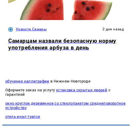
Новости Самары
2 дня назад
Самарцам назвали безопасную норму
употребления арбуза в день
обучение каллиграфии
в Нижнем Новгороде
Оформите заказ на услугу
установка скрытых дверей
с
гарантией
окно круглое деревянное со стеклопакетом среднеповоротное
устройство
отель инал туапсе