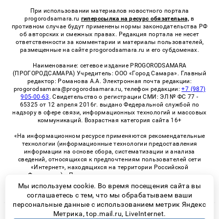
При использовании материалов новостного портала
progorodsamara.ru
гиперссылка на ресурс обязательна,
в
противном случае будут применены нормы законодательства РФ
об авторских и смежных правах. Редакция портала не несет
ответственности за комментарии и материалы пользователей,
размещенные на сайте progorodsamara.ru и его субдоменах.
Наименование: сетевое издание PROGORODSAMARA
(ПРОГОРОДСАМАРА) Учредитель: ООО «Город Самара». Главный
редактор: Романова А.А. Электронная почта редакции:
progorodsamara@progorodsamara.ru, телефон редакции:
+7 (987)
905-00-63
. Свидетельство о регистрации СМИ: ЭЛ № ФС 77 -
65325 от 12 апреля 2016г. выдано Федеральной службой по
надзору в сфере связи, информационных технологий и массовых
коммуникаций. Возрастная категория сайта 16+
«На информационном ресурсе применяются рекомендательные
технологии (информационные технологии предоставления
информации на основе сбора, систематизации и анализа
сведений, относящихся к предпочтениям пользователей сети
«Интернет», находящихся на территории Российской
Федерации)». Правила применения рекомендательных
технологий в виджетах рекламно-обменной сети
«СМИ2» (PDF)
Мы используем cookie. Во время посещения сайта вы
соглашаетесь с тем, что мы обрабатываем ваши
персональные данные с использованием метрик Яндекс
Метрика, top.mail.ru, LiveInternet.
© 2026 «ProGorodSamara» | Все права защищены