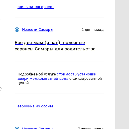
отель вилла арнест
.
Новости Самары
2 дня назад
Все для мам (и пап): полезные
сервисы Самары для родительства
Подробнее об услуге
стоимость установки
двери межкомнатной цена
с фиксированной
ценой
е
евроокна из сосны
Новости Самары
7 часов назад