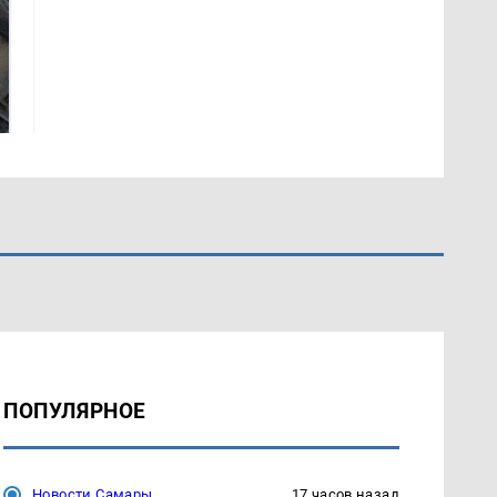
Не ешьте эту
В ОАЭ произошло
готовую еду из
жестокое убийство
магазина: список
криптомиллионера
ПОПУЛЯРНОЕ
Новости Самары
17 часов назад