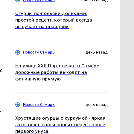
Огурцы по‑польски дольками:
простой рецепт, который всегда
выручает на праздник
Новости Самары
день назад
На улице XXII Партсъезда в Самаре
х
дорожные работы выходят на
финишную прямую
Новости Самары
день назад
:
Хрустящие огурцы с куркумой - яркая
заготовка: гости просят рецепт после
первого укуса