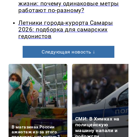
жизни: почему одинаковые метры
работают по-разному?
Летники города-курорта Самары
2026: подборка для самарских
гедонистов
Следующая новость ↓
СМИ: В Химках на
полицейскую
В магазинах России
машину напали и
ажиотаж из-за этого
подожгли.
продукта: что купить?