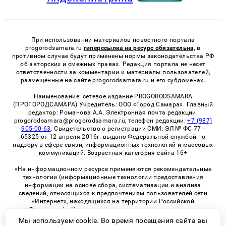
При использовании материалов новостного портала
progorodsamara.ru
гиперссылка на ресурс обязательна,
в
противном случае будут применены нормы законодательства РФ
об авторских и смежных правах. Редакция портала не несет
ответственности за комментарии и материалы пользователей,
размещенные на сайте progorodsamara.ru и его субдоменах.
Наименование: сетевое издание PROGORODSAMARA
(ПРОГОРОДСАМАРА) Учредитель: ООО «Город Самара». Главный
редактор: Романова А.А. Электронная почта редакции:
progorodsamara@progorodsamara.ru, телефон редакции:
+7 (987)
905-00-63
. Свидетельство о регистрации СМИ: ЭЛ № ФС 77 -
65325 от 12 апреля 2016г. выдано Федеральной службой по
надзору в сфере связи, информационных технологий и массовых
коммуникаций. Возрастная категория сайта 16+
«На информационном ресурсе применяются рекомендательные
технологии (информационные технологии предоставления
информации на основе сбора, систематизации и анализа
сведений, относящихся к предпочтениям пользователей сети
«Интернет», находящихся на территории Российской
Федерации)». Правила применения рекомендательных
технологий в виджетах рекламно-обменной сети
«СМИ2» (PDF)
Мы используем cookie. Во время посещения сайта вы