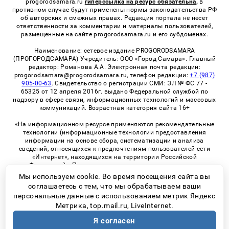
progorodsamara.ru
гиперссылка на ресурс обязательна,
в
противном случае будут применены нормы законодательства РФ
об авторских и смежных правах. Редакция портала не несет
ответственности за комментарии и материалы пользователей,
размещенные на сайте progorodsamara.ru и его субдоменах.
Наименование: сетевое издание PROGORODSAMARA
(ПРОГОРОДСАМАРА) Учредитель: ООО «Город Самара». Главный
редактор: Романова А.А. Электронная почта редакции:
progorodsamara@progorodsamara.ru, телефон редакции:
+7 (987)
905-00-63
. Свидетельство о регистрации СМИ: ЭЛ № ФС 77 -
65325 от 12 апреля 2016г. выдано Федеральной службой по
надзору в сфере связи, информационных технологий и массовых
коммуникаций. Возрастная категория сайта 16+
«На информационном ресурсе применяются рекомендательные
технологии (информационные технологии предоставления
информации на основе сбора, систематизации и анализа
сведений, относящихся к предпочтениям пользователей сети
«Интернет», находящихся на территории Российской
Федерации)». Правила применения рекомендательных
технологий в виджетах рекламно-обменной сети
«СМИ2» (PDF)
Мы используем cookie. Во время посещения сайта вы
соглашаетесь с тем, что мы обрабатываем ваши
персональные данные с использованием метрик Яндекс
Метрика, top.mail.ru, LiveInternet.
© 2026 «ProGorodSamara» | Все права защищены
Я согласен
Возрастная категория сайта 16+