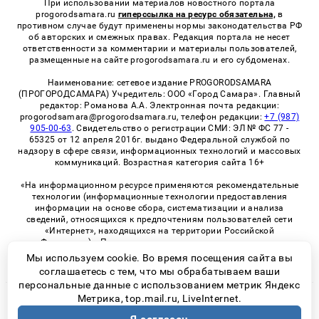
При использовании материалов новостного портала
progorodsamara.ru
гиперссылка на ресурс обязательна,
в
противном случае будут применены нормы законодательства РФ
об авторских и смежных правах. Редакция портала не несет
ответственности за комментарии и материалы пользователей,
размещенные на сайте progorodsamara.ru и его субдоменах.
Наименование: сетевое издание PROGORODSAMARA
(ПРОГОРОДСАМАРА) Учредитель: ООО «Город Самара». Главный
редактор: Романова А.А. Электронная почта редакции:
progorodsamara@progorodsamara.ru, телефон редакции:
+7 (987)
905-00-63
. Свидетельство о регистрации СМИ: ЭЛ № ФС 77 -
65325 от 12 апреля 2016г. выдано Федеральной службой по
надзору в сфере связи, информационных технологий и массовых
коммуникаций. Возрастная категория сайта 16+
«На информационном ресурсе применяются рекомендательные
технологии (информационные технологии предоставления
информации на основе сбора, систематизации и анализа
сведений, относящихся к предпочтениям пользователей сети
«Интернет», находящихся на территории Российской
Федерации)». Правила применения рекомендательных
технологий в виджетах рекламно-обменной сети
«СМИ2» (PDF)
Мы используем cookie. Во время посещения сайта вы
соглашаетесь с тем, что мы обрабатываем ваши
персональные данные с использованием метрик Яндекс
Метрика, top.mail.ru, LiveInternet.
© 2026 «ProGorodSamara» | Все права защищены
Возрастная категория сайта 16+