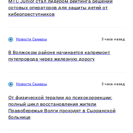
МТС Junior стал лидером рейтинга решений
сотовых операторов для защиты детей от
киберпреступников
Новости Самары
3 часа назад
В Волжском районе начинается капремонт
путепровода через железную дорогу
Новости Самары
3 часа назад
От физической терапии до психокоррекции:
полный цикл восстановления жители
Правобережья Волги проходят в Сызранской
больнице