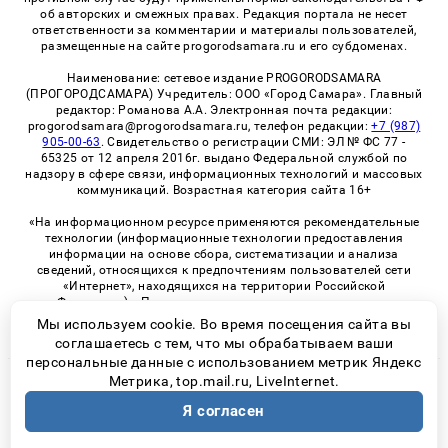
об авторских и смежных правах. Редакция портала не несет
ответственности за комментарии и материалы пользователей,
размещенные на сайте progorodsamara.ru и его субдоменах.
Наименование: сетевое издание PROGORODSAMARA
(ПРОГОРОДСАМАРА) Учредитель: ООО «Город Самара». Главный
редактор: Романова А.А. Электронная почта редакции:
progorodsamara@progorodsamara.ru, телефон редакции:
+7 (987)
905-00-63
. Свидетельство о регистрации СМИ: ЭЛ № ФС 77 -
65325 от 12 апреля 2016г. выдано Федеральной службой по
надзору в сфере связи, информационных технологий и массовых
коммуникаций. Возрастная категория сайта 16+
«На информационном ресурсе применяются рекомендательные
технологии (информационные технологии предоставления
информации на основе сбора, систематизации и анализа
сведений, относящихся к предпочтениям пользователей сети
«Интернет», находящихся на территории Российской
Федерации)». Правила применения рекомендательных
технологий в виджетах рекламно-обменной сети
«СМИ2» (PDF)
Мы используем cookie. Во время посещения сайта вы
соглашаетесь с тем, что мы обрабатываем ваши
персональные данные с использованием метрик Яндекс
Метрика, top.mail.ru, LiveInternet.
© 2026 «ProGorodSamara» | Все права защищены
Я согласен
Возрастная категория сайта 16+
Политика конфиденциальности