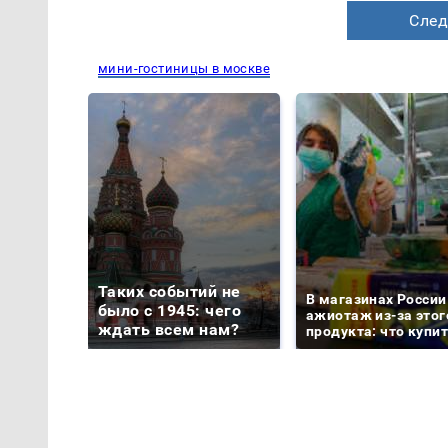
След
мини-гостиницы в москве
Таких событий не
В магазинах России
было с 1945: чего
ажиотаж из-за этог
ждать всем нам?
продукта: что купи