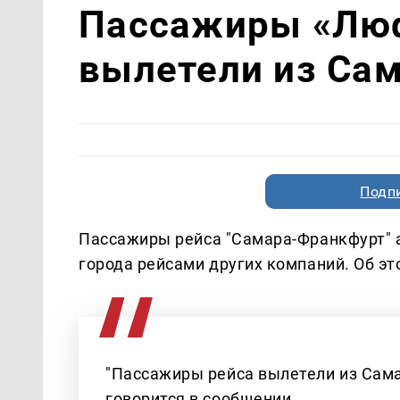
Пассажиры «Люф
вылетели из Са
Подп
Пассажиры рейса "Самара-Франкфурт" 
города рейсами других компаний. Об э
"Пассажиры рейса вылетели из Самар
говорится в сообщении.