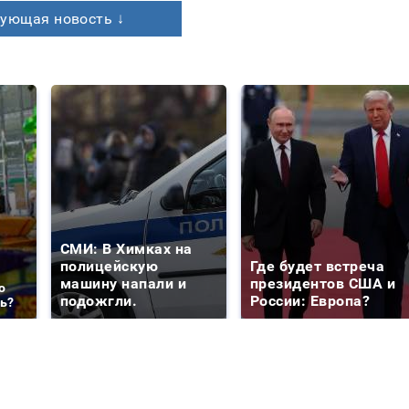
ующая новость ↓
СМИ: В Химках на
полицейскую
Где будет встреча
машину напали и
президентов США и
о
подожгли.
России: Европа?
ть?