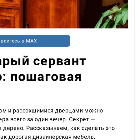
вайтесь в MAX
арый сервант
р: пошаговая
ком и рассохшимися дверцами можно
ра всего за один вечер. Секрет —
 дерево. Рассказываем, как сделать это
как дорогая дизайнерская мебель.