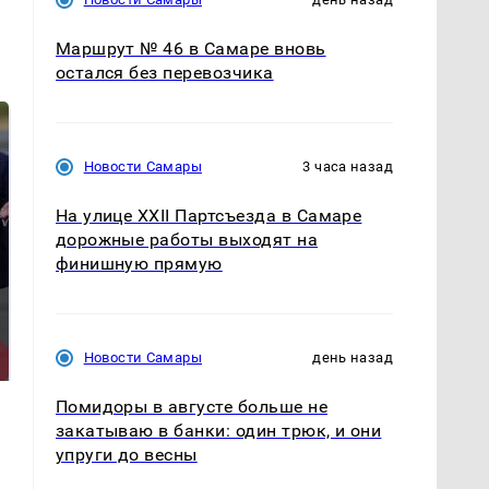
Маршрут № 46 в Самаре вновь
остался без перевозчика
Новости Самары
3 часа назад
На улице XXII Партсъезда в Самаре
дорожные работы выходят на
финишную прямую
В ОАЭ произошло
Все новости по
жестокое убийство
падению вертолета на
криптомиллионера
Новости Самары
день назад
Кавказе: читать здесь
Помидоры в августе больше не
закатываю в банки: один трюк, и они
упруги до весны