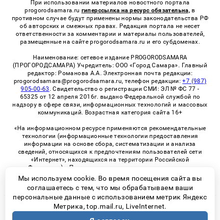
При использовании материалов новостного портала
progorodsamara.ru
гиперссылка на ресурс обязательна,
в
противном случае будут применены нормы законодательства РФ
об авторских и смежных правах. Редакция портала не несет
ответственности за комментарии и материалы пользователей,
размещенные на сайте progorodsamara.ru и его субдоменах.
Наименование: сетевое издание PROGORODSAMARA
(ПРОГОРОДСАМАРА) Учредитель: ООО «Город Самара». Главный
редактор: Романова А.А. Электронная почта редакции:
progorodsamara@progorodsamara.ru, телефон редакции:
+7 (987)
905-00-63
. Свидетельство о регистрации СМИ: ЭЛ № ФС 77 -
65325 от 12 апреля 2016г. выдано Федеральной службой по
надзору в сфере связи, информационных технологий и массовых
коммуникаций. Возрастная категория сайта 16+
«На информационном ресурсе применяются рекомендательные
технологии (информационные технологии предоставления
информации на основе сбора, систематизации и анализа
сведений, относящихся к предпочтениям пользователей сети
«Интернет», находящихся на территории Российской
Федерации)». Правила применения рекомендательных
технологий в виджетах рекламно-обменной сети
«СМИ2» (PDF)
Мы используем cookie. Во время посещения сайта вы
соглашаетесь с тем, что мы обрабатываем ваши
персональные данные с использованием метрик Яндекс
Метрика, top.mail.ru, LiveInternet.
© 2026 «ProGorodSamara» | Все права защищены