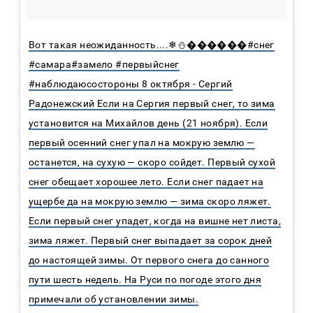
Вот такая неожиданность....❄⛄������#снег
#самара#замело #первыйснег
#наблюдаюсостороны 8 октября - Сергий
Радонежский Если на Сергия первый снег, то зима
установится на Михайлов день (21 ноября). Если
первый осенний снег упал на мокрую землю —
останется, на сухую — скоро сойдет. Первый сухой
снег обещает хорошее лето. Если снег падает на
ущербе да на мокрую землю — зима скоро ляжет.
Если первый снег упадет, когда на вишне нет листа,
зима ляжет. Первый снег выпадает за сорок дней
до настоящей зимы. От первого снега до санного
пути шесть недель. На Руси по погоде этого дня
примечали об установлении зимы.