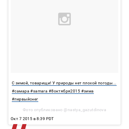
С зимой, товарищи! У природы нет плохой погоды...
#самара #samara #8октября2015 #зима
#первыйснег
Фото опубликовано @nastya_gazutdinova
Окт 7 2015 в 8:39 PDT