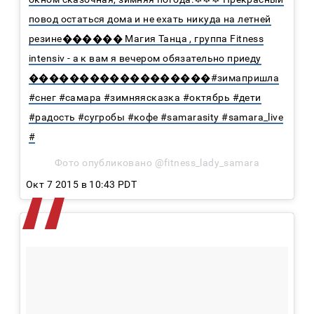
повод остаться дома и не ехать никуда на летней
резине������ Магия Танца , группа Fitness
intensiv - а к вам я вечером обязательно приеду
������������������#зимапришла
#снег #самара #зимняясказка #октябрь #дети
#радость #сугробы #кофе #samarasity #samara_live
#
Фото опубликовано @fitness_lady_samara
Окт 7 2015 в 10:43 PDT