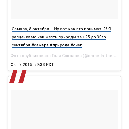
Самара, 8 октября... Ну вот как это понимать?! Я
расцениваю как месть природы за +25 до 30го
сентября #самара #природа #снег
Фото опубликовано Галя Соколова (@crane_in_the_sky)
Окт 7 2015 в 9:33 PDT