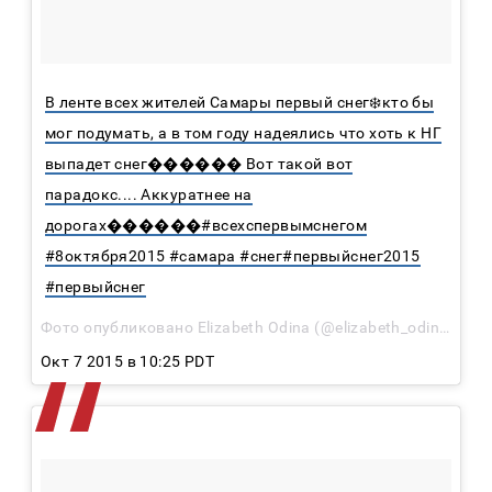
В ленте всех жителей Самары первый снег❄️кто бы
мог подумать, а в том году надеялись что хоть к НГ
выпадет снег������ Вот такой вот
парадокс.... Аккуратнее на
дорогах������#всехспервымснегом
#8октября2015 #самара #снег#первыйснег2015
#первыйснег
Фото опубликовано Elizabeth Odina (@elizabeth_odina)
Окт 7 2015 в 10:25 PDT