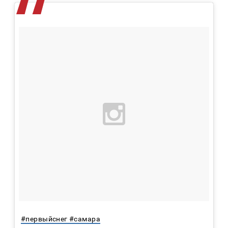
#первыйснег #самара