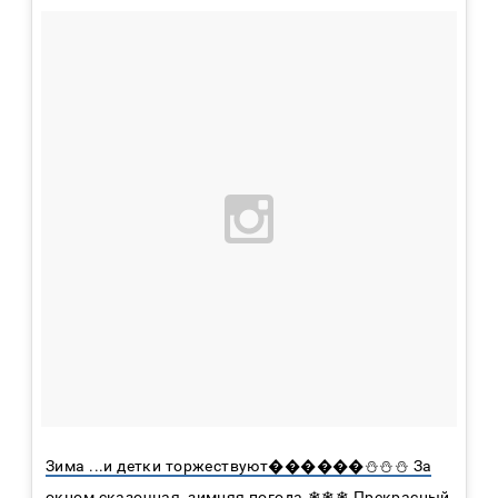
Зима ...и детки торжествуют������⛄⛄⛄ За
окном сказочная, зимняя погода.❄❄❄ Прекрасный