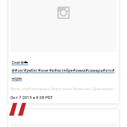
Снег❄️☁️
❄️#снг#ребят#снег#в#октябре#зима#самара#это#
норм
Фото опубликовано Анастасия Крюкова (@anastasiajura)
Окт 7 2015 в 9:38 PDT