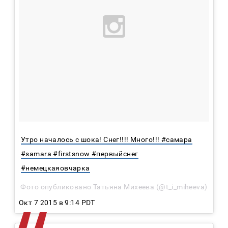
Утро началось с шока! Снег!!!! Много!!! #самара
#samara #firstsnow #первыйснег
#немецкаяовчарка
Фото опубликовано Татьяна Михеева (@t_i_miheeva)
Окт 7 2015 в 9:14 PDT