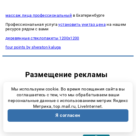
массаж лица профессиональный
в Екатеринбурге
Профессиональная услуга
установить унитаз цена
на нашем
ресурсе рядом с вами
деревянные стеклопакеты 1200х1200
four points by sheraton kaluga
Размещение рекламы
8 (927) 018-49-24
Мы используем cookie. Во время посещения сайта вы
соглашаетесь с тем, что мы обрабатываем ваши
sales@progorodsamara.ru
персональные данные с использованием метрик Яндекс
Метрика, top.mail.ru, LiveInternet.
Я согласен
Наша статистика