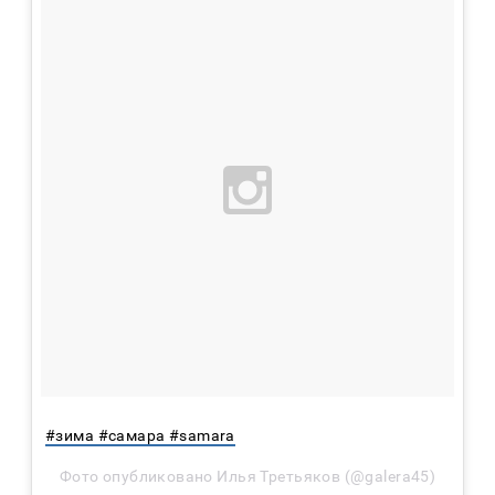
#зима #самара #samara
Фото опубликовано Илья Третьяков (@galera45)