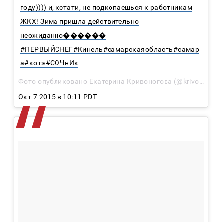
году)))) и, кстати, не подкопаешься к работникам
ЖКХ! Зима пришла действительно
неожиданно������
#ПЕРВЫЙСНЕГ#Кинель#самарскаяобласть#самар
а#котэ#СОЧнИк
Фото опубликовано Екатерина Кривоногова (@krivonojka)
Окт 7 2015 в 10:11 PDT