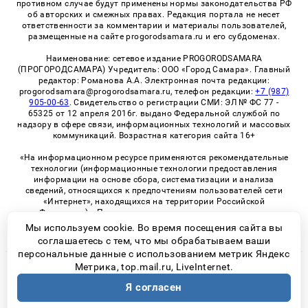
противном случае будут применены нормы законодательства РФ
об авторских и смежных правах. Редакция портала не несет
ответственности за комментарии и материалы пользователей,
размещенные на сайте progorodsamara.ru и его субдоменах.
Наименование: сетевое издание PROGORODSAMARA
(ПРОГОРОДСАМАРА) Учредитель: ООО «Город Самара». Главный
редактор: Романова А.А. Электронная почта редакции:
progorodsamara@progorodsamara.ru, телефон редакции:
+7 (987)
905-00-63
. Свидетельство о регистрации СМИ: ЭЛ № ФС 77 -
65325 от 12 апреля 2016г. выдано Федеральной службой по
надзору в сфере связи, информационных технологий и массовых
коммуникаций. Возрастная категория сайта 16+
«На информационном ресурсе применяются рекомендательные
технологии (информационные технологии предоставления
информации на основе сбора, систематизации и анализа
сведений, относящихся к предпочтениям пользователей сети
«Интернет», находящихся на территории Российской
Федерации)». Правила применения рекомендательных
технологий в виджетах рекламно-обменной сети
«СМИ2» (PDF)
Мы используем cookie. Во время посещения сайта вы
соглашаетесь с тем, что мы обрабатываем ваши
персональные данные с использованием метрик Яндекс
Метрика, top.mail.ru, LiveInternet.
© 2026 «ProGorodSamara» | Все права защищены
Я согласен
Возрастная категория сайта 16+
Политика конфиденциальности