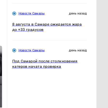
Новости Самары
день назад
8 августа в Самаре ожидается жара
до +33 градусов
Новости Самары
день назад
Под Самарой после столкновения
катеров начата проверка
Где будет встреча
Как выглядит место
президентов США и
крушение вертолета на
России: Европа?
Кавказе: смотреть