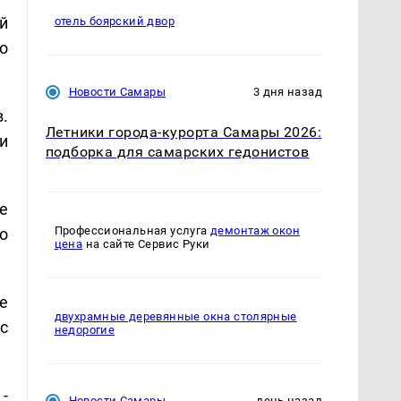
й
отель боярский двор
о
Новости Самары
3 дня назад
в.
Летники города-курорта Самары 2026:
и
подборка для самарских гедонистов
е
Профессиональная услуга
демонтаж окон
о
цена
на сайте Сервис Руки
е
двухрамные деревянные окна столярные
с
недорогие
-
Новости Самары
день назад