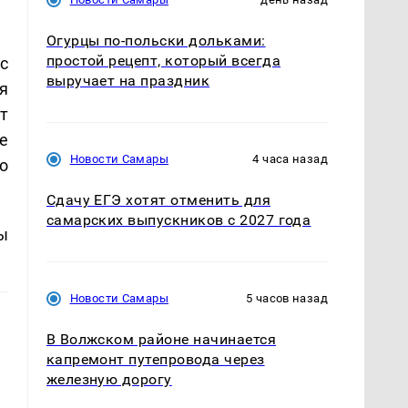
Огурцы по‑польски дольками:
простой рецепт, который всегда
с
выручает на праздник
я
т
е
Новости Самары
4 часа назад
о
Сдачу ЕГЭ хотят отменить для
самарских выпускников с 2027 года
ы
Новости Самары
5 часов назад
В Волжском районе начинается
капремонт путепровода через
железную дорогу