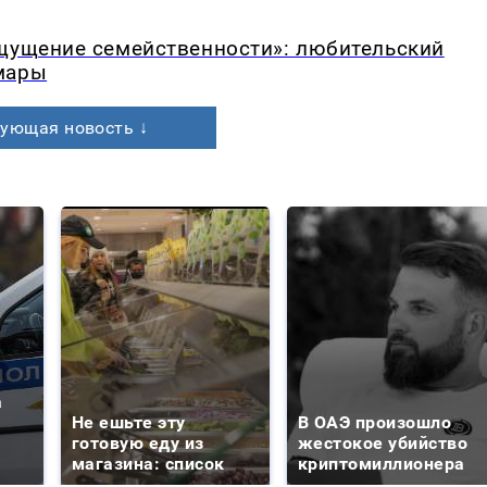
ощущение семейственности»: любительский
мары
ующая новость ↓
а
Не ешьте эту
В ОАЭ произошло
готовую еду из
жестокое убийство
магазина: список
криптомиллионера