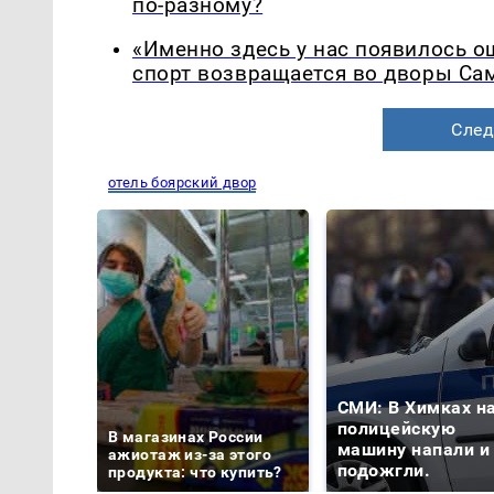
по-разному?
«Именно здесь у нас появилось 
спорт возвращается во дворы Са
След
отель боярский двор
СМИ: В Химках н
полицейскую
В магазинах России
машину напали и
ажиотаж из-за этого
подожгли.
продукта: что купить?