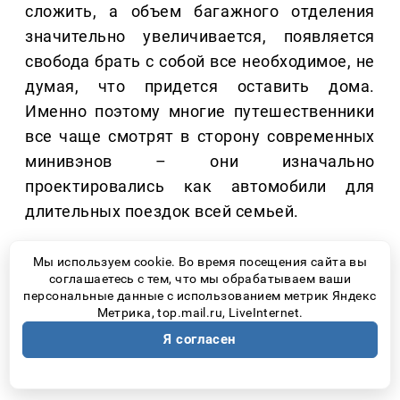
сложить, а объем багажного отделения
значительно увеличивается, появляется
свобода брать с собой все необходимое, не
думая, что придется оставить дома.
Именно поэтому многие путешественники
все чаще смотрят в сторону современных
минивэнов – они изначально
проектировались как автомобили для
длительных поездок всей семьей.
Например, в JAC RF8 третий ряд сидений
Мы используем cookie. Во время посещения сайта вы
легко складывается, благодаря чему
соглашаетесь с тем, что мы обрабатываем ваши
персональные данные с использованием метрик Яндекс
багажное пространство можно увеличить
Метрика, top.mail.ru, LiveInternet.
под конкретную поездку. Это позволяет
Я согласен
без труда разместить чемоданы,
спортивный инвентарь или туристическое