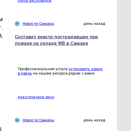
отель кисловодск
м
Новости Самары
день назад
.
й,
Составят реестр пострадавших при
пожаре на складе WB в Самаре
:
Профессиональная услуга
установить замок
в дверь
на нашем ресурсе рядом с вами
классическое окно
Новости Самары
день назад
3