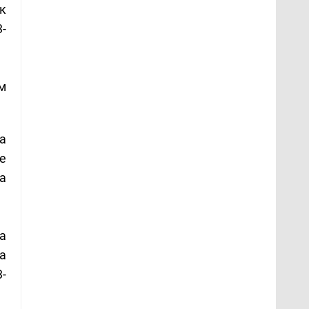
к
3-
м
а
е
а
а
а
-