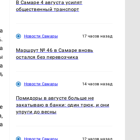
В Самаре 4 августа усилят
общественный транспорт
а
Новости Самары
17 часов назад
.
а
Маршрут № 46 в Самаре вновь
ы
остался без перевозчика
а
%
Новости Самары
14 часов назад
Помидоры в августе больше не
закатываю в банки: один трюк, и они
е
упруги до весны
,
а
Новости Самары
12 часов назад