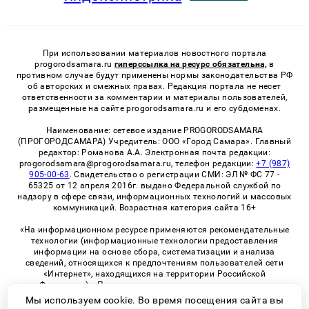
При использовании материалов новостного портала
progorodsamara.ru
гиперссылка на ресурс обязательна,
в
противном случае будут применены нормы законодательства РФ
об авторских и смежных правах. Редакция портала не несет
ответственности за комментарии и материалы пользователей,
размещенные на сайте progorodsamara.ru и его субдоменах.
Наименование: сетевое издание PROGORODSAMARA
(ПРОГОРОДСАМАРА) Учредитель: ООО «Город Самара». Главный
редактор: Романова А.А. Электронная почта редакции:
progorodsamara@progorodsamara.ru, телефон редакции:
+7 (987)
905-00-63
. Свидетельство о регистрации СМИ: ЭЛ № ФС 77 -
65325 от 12 апреля 2016г. выдано Федеральной службой по
надзору в сфере связи, информационных технологий и массовых
коммуникаций. Возрастная категория сайта 16+
«На информационном ресурсе применяются рекомендательные
технологии (информационные технологии предоставления
информации на основе сбора, систематизации и анализа
сведений, относящихся к предпочтениям пользователей сети
«Интернет», находящихся на территории Российской
Федерации)». Правила применения рекомендательных
технологий в виджетах рекламно-обменной сети
«СМИ2» (PDF)
Мы используем cookie. Во время посещения сайта вы