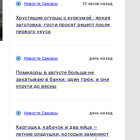
Новости Самары
10 часов назад
СМИ: В Химках на
Хрустящие огурцы с куркумой - яркая
полицейскую
заготовка: гости просят рецепт после
В магазинах России
машину напали и
ажиотаж из-за этого
первого укуса
подожгли.
продукта: что купить?
Новости Самары
день назад
Помидоры в августе больше не
закатываю в банки: один трюк, и они
упруги до весны
Новости Самары
день назад
Картошка, кабачок и два яйца —
летние оладушки, которые заменяют