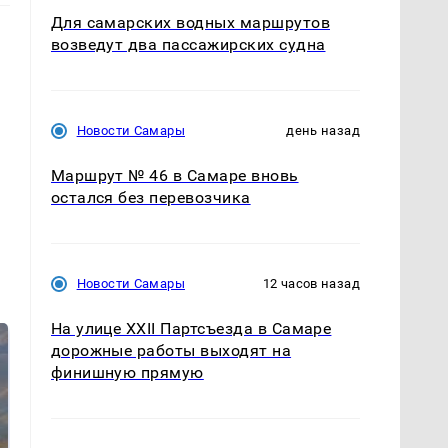
Для самарских водных маршрутов
возведут два пассажирских судна
Новости Самары
день назад
Маршрут № 46 в Самаре вновь
остался без перевозчика
Новости Самары
12 часов назад
На улице XXII Партсъезда в Самаре
дорожные работы выходят на
финишную прямую