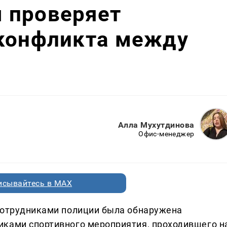
 проверяет
 конфликта между
Алла Мухутдинова
Офис-менеджер
исывайтесь в MAX
сотрудниками полиции была обнаружена
иками спортивного мероприятия, проходившего н