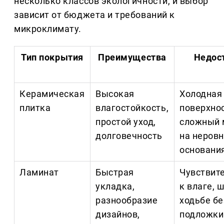
несколько классов экологичности, и выбор
зависит от бюджета и требований к
микроклимату.
Тип покрытия
Преимущества
Недос
Керамическая
Высокая
Холодная
плитка
влагостойкость,
поверхнос
простой уход,
сложный 
долговечность
на неров
основани
Ламинат
Быстрая
Чувствит
укладка,
к влаге, 
разнообразие
ходьбе бе
дизайнов,
подложки