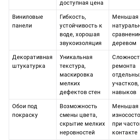
доступная цена
Виниловые
Гибкость,
Меньшая
панели
устойчивость к
натураль
воде, хорошая
сравнени
звукоизоляция
деревом
Декоративная
Уникальная
Сложност
штукатурка
текстура,
ремонта
маскировка
отдельны
мелких
участков,
дефектов стен
навыков
Обои под
Возможность
Меньшая
покраску
смены цвета,
износост
скрытие мелких
при част
неровностей
контакте