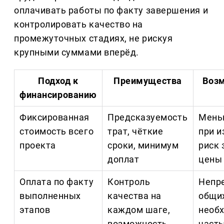
оплачивать работы по факту завершения и
контролировать качество на
промежуточных стадиях, не рискуя
крупными суммами вперёд.
Подход к
Преимущества
Воз
финансированию
Фиксированная
Предсказуемость
Мень
стоимость всего
трат, чёткие
при и
проекта
сроки, минимум
риск
доплат
цены
Оплата по факту
Контроль
Непр
выполненных
качества на
общих
этапов
каждом шаге,
необ
возможность
част