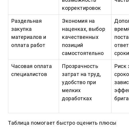
корректировок
Раздельная
Экономия на
Допо
закупка
наценках, выбор
время
материалов и
качественных
пост
оплата работ
позиций
ответ
самостоятельно
сроки
Часовая оплата
Прозрачность
Риск 
специалистов
затрат на труд,
сроко
удобство при
завис
мелких
эффе
доработках
бриг
Таблица помогает быстро оценить плюсы