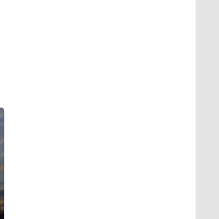
СМИ: В Химках на
полицейскую
В магазинах России
машину напали и
ажиотаж из-за этого