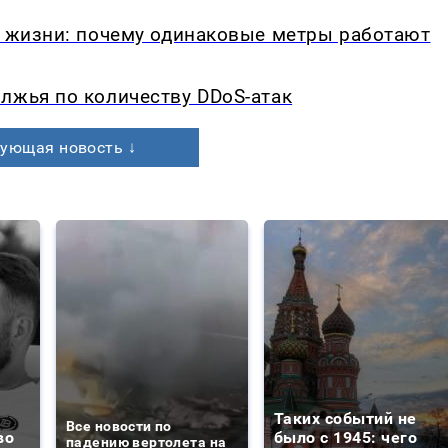
в жизни: почему одинаковые метры работают
лжья по количеству DDoS-атак
ующая новость ↓
Таких событий не
Все новости по
во
было с 1945: чего
падению вертолета на