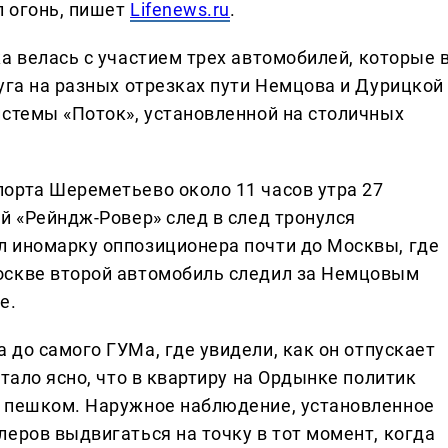
л огонь, пишет
Lifenews.ru
.
а велась с участием трех автомобилей, которые 
уга на разных отрезках пути Немцова и Дурицкой
истемы «Поток», установленной на столичных
орта Шереметьево около 11 часов утра 27
й «Рейндж-Ровер» след в след тронулся
 иномарку оппозиционера почти до Москвы, где
оскве второй автомобиль следил за Немцовым
е.
 до самого ГУМа, где увидели, как он отпускает
тало ясно, что в квартиру на Ордынке политик
я пешком. Наружное наблюдение, установленное
еров выдвигаться на точку в тот момент, когда