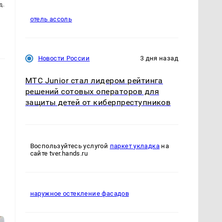
д.
отель ассоль
Новости России
3 дня назад
МТС Junior стал лидером рейтинга
решений сотовых операторов для
защиты детей от киберпреступников
Воспользуйтесь услугой
паркет укладка
на
сайте tver.hands.ru
наружное остекление фасадов