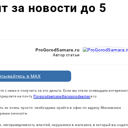
ит за новости до 5
ProGorodSamara.ru
Автор статьи
исывайтесь в MAX
те с нами и получать за это деньги. Если вы стали очевидцем интересно
 пришлите на почту
Progorodsamara@progorodsamar
a.ru
ть их очень просто: необходимо прийти в офис по адресу Московское
ерение личности.
, несправедливость властей, нарушения в магазине, в который вы ходите