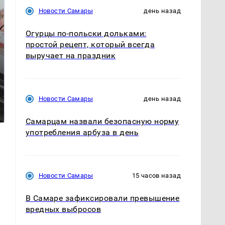
Новости Самары
день назад
Огурцы по‑польски дольками:
простой рецепт, который всегда
выручает на праздник
Не ешьте эту
В ОАЭ произошло
Новости Самары
день назад
готовую еду из
жестокое убийство
магазина: список
криптомиллионера
Самарцам назвали безопасную норму
употребления арбуза в день
Новости Самары
15 часов назад
В Самаре зафиксировали превышение
вредных выбросов