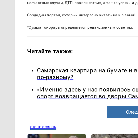
несчастные случаи, ДТП, происшествия, а также успехи и 
Создадим портал, который интересно читать нам с вами!
*Сумма гонорара определяется редакционным советом.
Читайте также:
Самарская квартира на бумаге и 
по-разному?
«Именно здесь у нас появилось 
спорт возвращается во дворы Са
След
отель ассоль