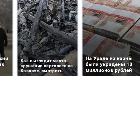
сии
На Урале из казны
Как выглядит место
ак
были украдены 18
крушение вертолета на
миллионов рублей
Кавказе: смотреть