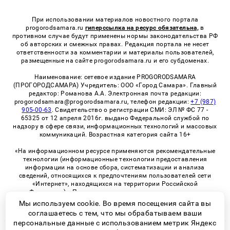
При использовании материалов новостного портала
progorodsamara.ru
гиперссылка на ресурс обязательна,
в
противном случае будут применены нормы законодательства РФ
об авторских и смежных правах. Редакция портала не несет
ответственности за комментарии и материалы пользователей,
размещенные на сайте progorodsamara.ru и его субдоменах.
Наименование: сетевое издание PROGORODSAMARA
(ПРОГОРОДСАМАРА) Учредитель: ООО «Город Самара». Главный
редактор: Романова А.А. Электронная почта редакции:
progorodsamara@progorodsamara.ru, телефон редакции:
+7 (987)
905-00-63
. Свидетельство о регистрации СМИ: ЭЛ № ФС 77 -
65325 от 12 апреля 2016г. выдано Федеральной службой по
надзору в сфере связи, информационных технологий и массовых
коммуникаций. Возрастная категория сайта 16+
«На информационном ресурсе применяются рекомендательные
технологии (информационные технологии предоставления
информации на основе сбора, систематизации и анализа
сведений, относящихся к предпочтениям пользователей сети
«Интернет», находящихся на территории Российской
Федерации)». Правила применения рекомендательных
технологий в виджетах рекламно-обменной сети
«СМИ2» (PDF)
Мы используем cookie. Во время посещения сайта вы
соглашаетесь с тем, что мы обрабатываем ваши
персональные данные с использованием метрик Яндекс